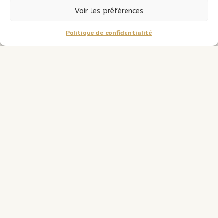
Voir les préférences
Voir les disponibilités
Politique de confidentialité
Voir les photos
Chalet avec WIFI et SPA, situé dans le village de
VENOSC cadre magnifique et village accueillant.
A proximité de la station de ski des 2 alpes (10 mn en
télécabine) , Au cœur des activités d’été
randonnée
rafting
canyoning et via ferrata
base de loisir
pistes de ski d’été et d’hiver ainsi que VTT accès
station départ télécabine à 400m, le tout suivant